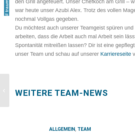
# traumjob
den Grill angefeuert. Unser Chefkoch am Grill – 
war heute unser Azubi Alex. Trotz des vollen Ma
nochmal Vollgas gegeben.
Du möchtest auch unserer Teamgeist spüren und
arbeiten, dass die Arbeit auch mal Arbeit sein lä
Spontanität mitreißen lassen? Dir ist eine gepfle
unser Team und schau auf unserer
Karriereseite
v
Azubis at Work
WEITERE TEAM-NEWS
ALLGEMEIN
,
TEAM