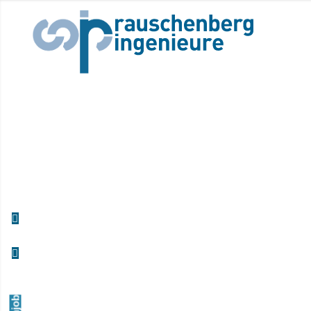
WIR SUCHEN DICH!
Auszubildende zum*r technischen Systemplan
(m/w/x)