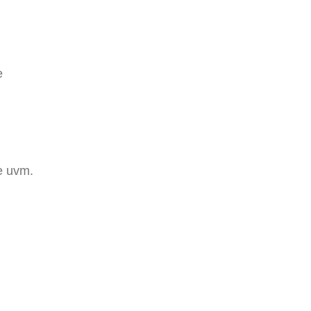
e
e uvm.